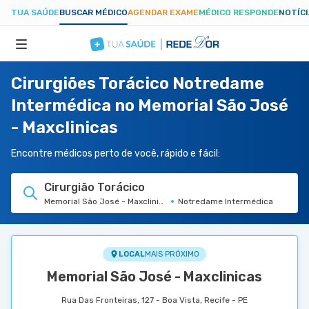
TUA SAÚDE
BUSCAR MÉDICO
AGENDAR EXAME
MÉDICO RESPONDE
NOTÍC
Cirurgiões Torácico Notredame
ESPECIALIDADES
Intermédica no Memorial São José
- Maxclinicas
HOSPITAIS
Encontre médicos perto de você, rápido e fácil:
TUASAUDE.COM
Cirurgião Torácico
Memorial São José - Maxclinicas
Notredame Intermédica
LOCAL
MAIS PRÓXIMO
Memorial São José - Maxclinicas
Rua Das Fronteiras, 127 - Boa Vista, Recife - PE