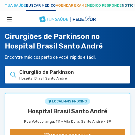
TUA SAÚDE
BUSCAR MÉDICO
AGENDAR EXAME
MÉDICO RESPONDE
NOTÍC
Cirurgiões de Parkinson no
ESPECIALIDADES
Hospital Brasil Santo André
HOSPITAIS
Encontre médicos perto de você, rápido e fácil:
Cirurgião de Parkinson
TUASAUDE.COM
Hospital Brasil Santo André
LOCAL
MAIS PRÓXIMO
Hospital Brasil Santo André
Rua Votuporanga, 111 - Vila Dora, Santo André - SP