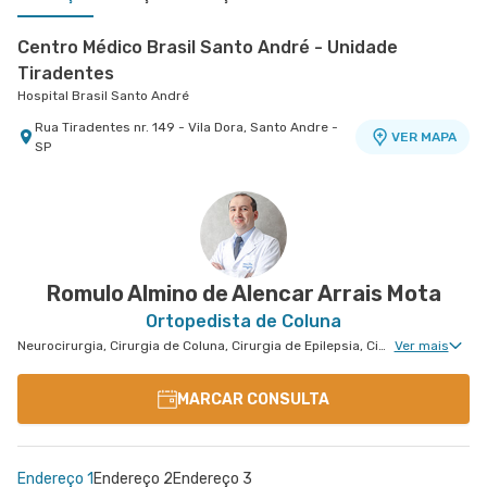
Centro Médico Brasil Santo André - Unidade
Tiradentes
Hospital Brasil Santo André
Rua Tiradentes nr. 149 - Vila Dora, Santo Andre -
VER MAPA
SP
Centro Médico São Luiz Jabaquara - Unidade
Centro Médico São Luiz Morumbi - Unidade Oscar
Peróbas
Americano
Hospital São Luiz Jabaquara
Hospital São Luiz Morumbi
Rua Das Perobas nr. 266 - Jabaquara, Sao Paulo
Rua Engenheiro Oscar Americano nr. 1010 -
VER MAPA
VER MAPA
- SP
Morumbi, Sao Paulo - SP
Romulo Almino de Alencar Arrais Mota
Ortopedista de Coluna
Neurocirurgia, Cirurgia de Coluna, Cirurgia de Epilepsia, Cirurgia de Parkinson, Neurocirurgia Oncológica, Neurocirurgia de Coluna, Neurocirurgia Pediátrica
Ver mais
MARCAR CONSULTA
Endereço 1
Endereço 2
Endereço 3