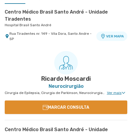
Centro Médico Brasil Santo André - Unidade
Tiradentes
Hospital Brasil Santo André
Rua Tiradentes nr. 149 - Vila Dora, Santo Andre -
VER MAPA
SP
Centro Médico São Bernardo - Unidade Álvaro
Centro Médico Virgínia - Osasco
Hospital São Luiz Osasco
Guimarães
Hospital São Luiz São Bernardo
Rua Virginia Crivilari nr. 334 - Centro, Osasco -
VER MAPA
SP
Avenida Alvaro Guimaraes nr. 3033 - Assuncao,
VER MAPA
Sao Bernardo do Campo - SP
Ricardo Moscardi
Neurocirurgião
Cirurgia de Epilepsia, Cirurgia de Parkinson, Neurocirurgia Oncológica, Clínica da Dor Geral, Neurocirurgia de Coluna
Ver mais
MARCAR CONSULTA
Centro Médico Brasil Santo André - Unidade