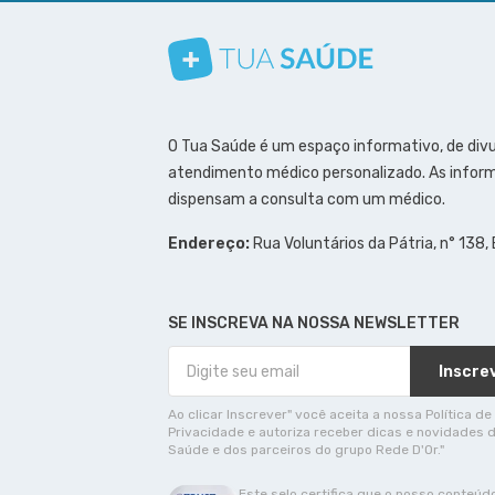
Conheça nosso canal
Siga a gente no Instagram
Siga a gente no Facebook
Siga a gente no Pinterest
O Tua Saúde é um espaço informativo, de div
atendimento médico personalizado. As inform
dispensam a consulta com um médico.
Endereço:
Rua Voluntários da Pátria, n° 138,
SE INSCREVA NA NOSSA NEWSLETTER
Inscre
Ao clicar Inscrever" você aceita a nossa Política de
Privacidade e autoriza receber dicas e novidades 
Saúde e dos parceiros do grupo Rede D'Or."
Este selo certifica que o nosso conteúd