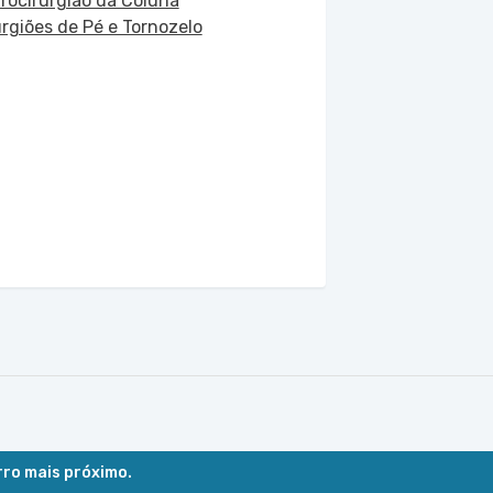
rocirurgião da Coluna
urgiões de Pé e Tornozelo
rro mais próximo.