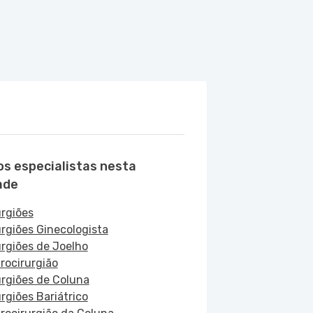
os especialistas nesta
ade
urgiões
urgiões Ginecologista
urgiões de Joelho
rocirurgião
urgiões de Coluna
urgiões Bariátrico