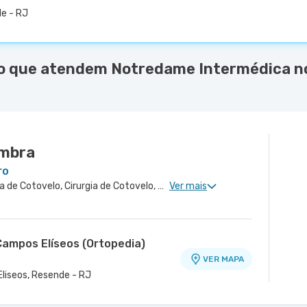
e - RJ
o que atendem Notredame Intermédica no
imbra
ro
Ortopedia Geral, Ortopedia de Cotovelo, Cirurgia de Cotovelo, Cirurgia de Ombro
Ver mais
ampos Elíseos (Ortopedia)
VER MAPA
Eliseos, Resende - RJ