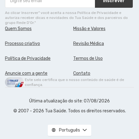
Inscrever
Ao clicar Inscrever" você aceita a nossa Política de Privacidade e
autoriza receber dicas e novidades do Tua Saúde e dos parceiros do
grupo Rede D'Or."
Quem Somos
Missão e Valores
Processo criativo
Revisão Médica
Política de Privacidade
Termos de Uso
Anuncie com a gente
Contato
Este selo certifica que o nosso conteúdo de saúde é de
confiança.
Última atualização do site: 07/08/2026
© 2007 - 2026 Tua Saúde. Todos os direitos reservados.
Português