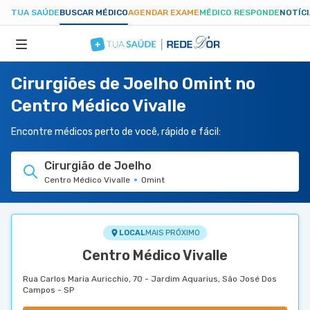
TUA SAÚDE
BUSCAR MÉDICO
AGENDAR EXAME
MÉDICO RESPONDE
NOTÍC
Cirurgiões de Joelho Omint no
ESPECIALIDADES
Centro Médico Vivalle
HOSPITAIS
Encontre médicos perto de você, rápido e fácil:
Cirurgião de Joelho
TUASAUDE.COM
Centro Médico Vivalle
Omint
LOCAL
MAIS PRÓXIMO
Centro Médico Vivalle
Rua Carlos Maria Auricchio, 70 - Jardim Aquarius, São José Dos
Campos - SP