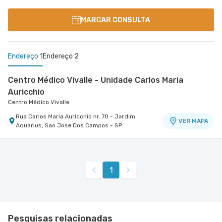
MARCAR CONSULTA
Endereço 1
Endereço 2
Centro Médico Vivalle - Unidade Carlos Maria
Auricchio
Centro Médico Vivalle
Rua Carlos Maria Auricchio nr. 70 - Jardim
VER MAPA
Aquarius, Sao Jose Dos Campos - SP
Centro Médico Ortopedia Novo Atibaia
Hospital Novo Atibaia
Rua Pedro Cunha nr. 145 Prédio Externo - Vila
VER MAPA
1
Santista, Atibaia - SP
Pesquisas relacionadas