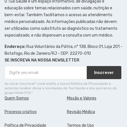
O Tua Saúde é um espaço informativo, de divulgação e
educação sobre temas relacionados com saúde, nutrição e
bem-estar. Também facilitamos o acesso ao atendimento
médico personalizado. As informações publicadas não devem
ser utilizadas como substituto ao diagnóstico ou tratamento
especializado, e não dispensam a consulta com um médico.
Endereço:
Rua Voluntários da Pátria, n° 138, Bloco 01, Loja 201 -
Botafogo, Rio de Janeiro/RJ - CEP: 22270-010
SE INSCREVA NA NOSSA NEWSLETTER
Inscrever
Ao clicar Inscrever" você aceita a nossa Política de Privacidade e
autoriza receber dicas e novidades do Tua Saúde e dos parceiros do
grupo Rede D'Or."
Quem Somos
Missão e Valores
Processo criativo
Revisão Médica
Política de Privacidade
Termos de Uso