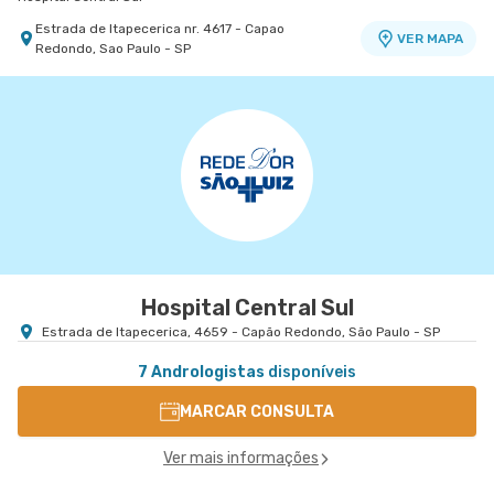
Estrada de Itapecerica nr. 4617 - Capao
VER MAPA
Redondo, Sao Paulo - SP
Centro Médico Villa Lobos - Unidade Oratório
Centro Médico Anchieta
Centro Médico Ribeirão Pires - Unidade Major
Hospital Villa Lobos
Hospital São Luiz São Bernardo
Cardim
Hospital e Maternidade Ribeirão Pires
Rua Frei Gaspar nr. 941 - Centro, Sao Bernardo
Rua do Oratorio nr. 1369 - Mooca, Sao Paulo - SP
VER MAPA
VER MAPA
do Campo - SP
Rua Major Cardim nr. 461 - Suissa, Ribeirao Pires
VER MAPA
- SP
Hospital Central Sul
Estrada de Itapecerica, 4659 - Capão Redondo, São Paulo - SP
7 Andrologistas
disponíveis
MARCAR CONSULTA
Ver mais informações