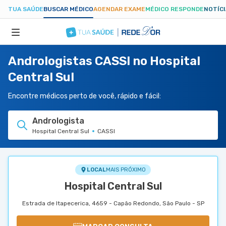
TUA SAÚDE
BUSCAR MÉDICO
AGENDAR EXAME
MÉDICO RESPONDE
NOTÍC
Andrologistas CASSI no Hospital
ESPECIALIDADES
Central Sul
HOSPITAIS
Encontre médicos perto de você, rápido e fácil:
Andrologista
TUASAUDE.COM
Hospital Central Sul
CASSI
LOCAL
MAIS PRÓXIMO
Hospital Central Sul
Estrada de Itapecerica, 4659 - Capão Redondo, São Paulo - SP